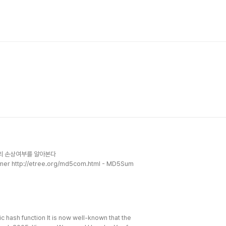
파일의 손상여부를 알아본다
er http://etree.org/md5com.html - MD5Sum
 hash function It is now well-known that the