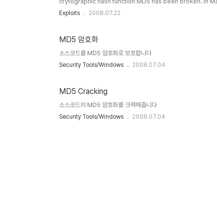
crytographic hash function MD5 has been broken. In 
Shandong University in China published an article in wh
Exploits
2008.07.22
different sequences of 128 bytes with the same MD5 ha
d131dd..
MD5 암호화
소스코드를 MD5 암호화로 보호합니다
Security Tools/Windows
2008.07.04
MD5 Cracking
소스코드의 MD5 암호화를 크랙해줍니다
Security Tools/Windows
2008.07.04