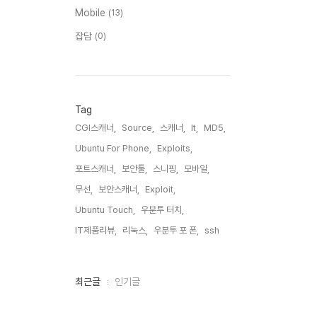
Mobile
(13)
잡담
(0)
Tag
CGI스캐너,
Source,
스캐너,
It,
MD5,
Ubuntu For Phone,
Exploits,
포트스캐너,
보안툴,
스니핑,
모바일,
무선,
보안스캐너,
Exploit,
Ubuntu Touch,
우분투 터치,
IT제품리뷰,
리눅스,
우분투 포 폰,
ssh,
최
최근글
인기글
근
글
과