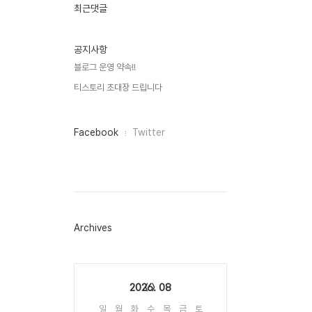
인
최근댓글
기
글
공지사항
블로그 운영 약속!!
티스토리 초대장 드립니다
페
Facebook
Twitter
이
스
북
트
위
터
플
러
Archives
그
인
Calendar
2026. 08
일
월
화
수
목
금
토