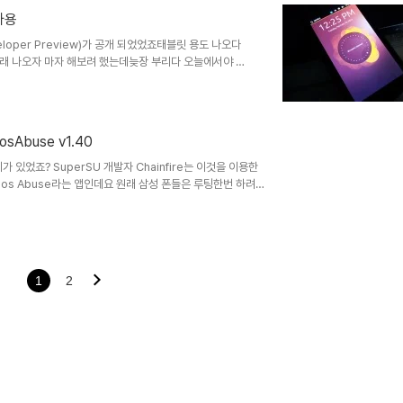
 사용
veloper Preview)가 공개 되었었죠태블릿 용도 나오다
원래 나오자 마자 해보려 했는데늦장 부리다 오늘에서야 해
^근데 예전부터 우분투는 폰이나 태블릿에 우분투를 올릴
욕도 많이 먹었는데 끝까지 밀고 온데다우분투 소프트웨어
분투 터치를 설치해 보려면갤럭시 넥서스, 넥서스4, 넥서
어야합니다언락 부터 포스팅 하고 ..
Abuse v1.40
었죠? SuperSU 개발자 Chainfire는 이것을 이용한
os Abuse라는 앱인데요 원래 삼성 폰들은 루팅한번 하려
 그런게 필요가 없습니다그냥 설치 후 루팅만 눌러주면 됩니
보는 앱을 설치하실때엑시노스4 AP사용폰 사용중이신분은 권
 아 AS 센터 갈 일이 생기셨다구요? ㅎ 걱정할 필요 없습니
 계열 AP는 전부 해당됩니..
1
2