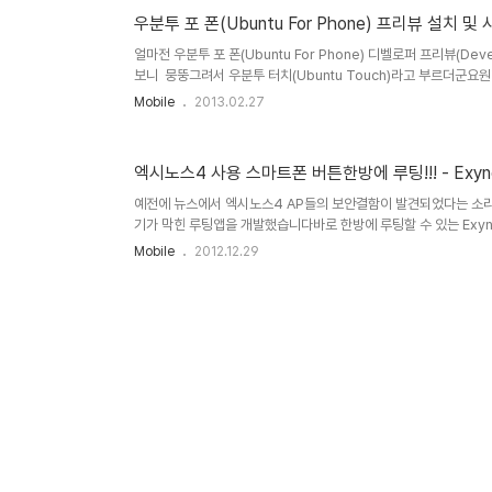
우분투 포 폰(Ubuntu For Phone) 프리뷰 설치 및
얼마전 우분투 포 폰(Ubuntu For Phone) 디벨로퍼 프리뷰(De
보니 뭉뚱그려서 우분투 터치(Ubuntu Touch)라고 부르더군요
보았네요일단 손꾸락 한개 맘에 드는 걸로 누르고 시작할까요?? ^
Mobile
2013.02.27
계획을 하고 있었는지도 모르겠습니다우분투 유니티 적용 초기에 
센터를 만들고 유료 앱을 판매하게 했다는걸 생각해보면...먼저 우
스7, 넥서스10을 공식지원하고설치하려면 부트로더가 언락 되어 있
엑시노스4 사용 스마트폰 버튼한방에 루팅!!! - Exynos
예전에 뉴스에서 엑시노스4 AP들의 보안결함이 발견되었다는 소리가 있
기가 막힌 루팅앱을 개발했습니다바로 한방에 루팅할 수 있는 Exyn
면 오딘깔고 안에 CWM리커버리 마운트해서 쓰고 해야 하는데이건
Mobile
2012.12.29
다 (혹시 이 포스팅을 보기만하고 지나치시더라도 마켓에서 처음
한 꼭 확인하시고 카메라 관련 권한을 요구하면 조심하시기 바랍니다)
다 언루팅을 눌러주시면 없어집니다 ㅋㅋㅋㅋ 적용대상은 엑시노스 4