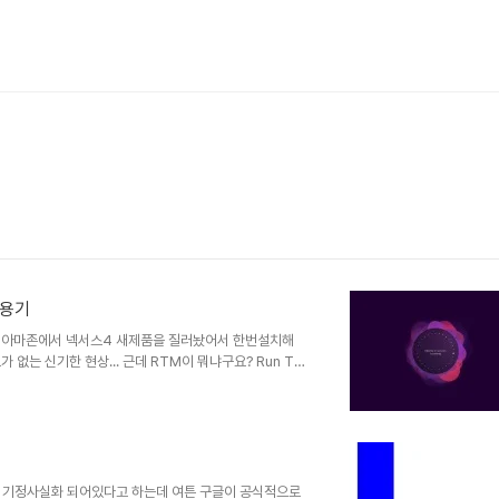
사용기
에 아마존에서 넥서스4 새제품을 질러놨어서 한번설치해
없는 신기한 현상... 근데 RTM이 뭐냐구요? Run To
facturing' 단계의 약자입니다. 보통 소프트웨어는 Pre-
en Beta(우분투는 오픈소스라 따로 클로즈드나 오픈베타는 없었
ing (RTM) -> General availability (GA) ->
 기정사실화 되어있다고 하는데 여튼 구글이 공식적으로