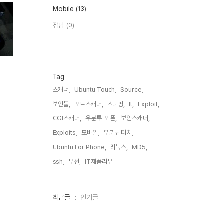
Mobile
(13)
잡담
(0)
Tag
스캐너,
Ubuntu Touch,
Source,
보안툴,
포트스캐너,
스니핑,
It,
Exploit,
CGI스캐너,
우분투 포 폰,
보안스캐너,
Exploits,
모바일,
우분투 터치,
Ubuntu For Phone,
리눅스,
MD5,
ssh,
무선,
IT제품리뷰,
최
최근글
인기글
근
글
과