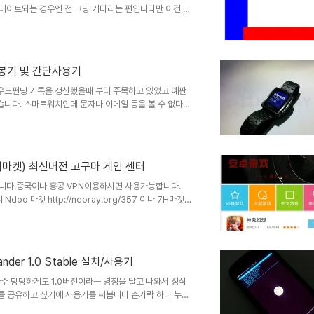
업데이트되는 경우엔 전 그냥 기다리는 편입니다만 이건 프
는건 처음이라 신기하기도 하고 해서 설치해 봤습니다. 사
 쓸게 너무없어서 설치하는 김에 써봅니다. 설치하는 과
려버릴 수 있으니 원하지 않으시는 분은 하지마세요 설치
단 이미지를 https://developer.andro..
 개봉기 및 간단사용기
라우드펀딩 기록을 갱신했을때 부터 주목하고 있었고 예판
습니다. 스마트워치인데 문자나 이메일 등을 볼 수 없다는
표소식을 듣고 검색을 해보다가 한글펌웨어를 올릴 수 있다
지 까먹고 있을만 하니까 이제야... 정말 이제야 왔네요 그
마인드가 좋은것 같아요. 진짜 크라우드펀딩 대박안쳤어도
보상같은거 없었는데... 빠른배송으로 안받..
 블랙마켓) 최신버전 고구마 게임 센터
입니다.중국이나 홍콩 VPN이용하시면 사용가능합니다.
o 마켓 http://neoray.org/357 이나 7H마켓
리면 방문자는 느는데 블로그 질이 떨어지는 것 같아 안올릴려
니다 고구마 마켓이라 불리는 고구마 게임 센터입니다
마켓이랑 비교해 뭐가 더 좋은지는 모르겠네요 공식 홈페이
용 페이지 인가봐..
ander 1.0 Stable 설치/사용기
 아주 당당하게도 1.0버전이라는 명칭을 달고 나와서 정식
 정보를 공유하고 싶기에 사용기를 써봅니다 손가락 하나 누르
 때문에 계속 cdimage.ubuntu.com에서 다운받아