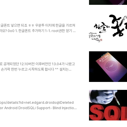
는 아마 제가 접근해볼 일은 없겠고 ubuntu-system
까지 잘 설치해 오던, 이전에는 공식이미지였지만 이제는 공식
 됩..
요한글폰트 넣으면 되죠 ㅎㅎ 우분투 터치에 한글을 가르쳐
0o0 1. 한글폰트 추가하기 1-1. root권한 얻기 터
rd를 입력하라고 하는데계정명이랑 동일합니다 phablet입
바로 계정 비밀번호를 변경하는 거죠 passwd를 입력합
워드도 변경해줍니다passwd phablet을 입력하면 됩니
대한..
 공개되었던 12.10버전 이후버전인 13.04가 나왔고
 손가락 한번 누르고 시작하도록 합시다 ^^ 설치는
ntu.com/Touch/Install 를 참고하세요 설치는 저
ch/daily-preinstalled/current/ 에서자신의 스마트
P파일을 다운받은 뒤저 순서대로 CWM 리커버리에서 설치
apps/details?id=net.edgard.droidsqliDeleted
r Android DroidSQLi Support- Blind Injection-
ection This File Downloaded From :