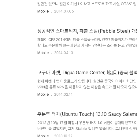
말한건 없으니 일단 여기선 L이라고 부르도록 하죠 사실 OTA로 
리뷰라 OTA가 안되기도 하고 구글이 미완성 안드로이드를 공개하
Mobile
2014.07.06
실 이런걸로 블로그 포스트를 작성해도 되나 싶기도 하지만 요즘 글
정에서 부트로더를 언락합니다. 이 행위는 여러분들의 워런티를 날
하는 과정에서 데이터가 싹 날아갑니다 원하시 않으시는 분은 하지마세요 일
성공적인 스마트워치, 페블 스틸(Pebble Steel)
페블이 CES2014에서 페블 스틸을 공개했었죠? 페블워치가 크
할때도 주문할까 했는데 한글이 지원 안된다는 소리를 듣고 안했었
건 그냥 시계로 써야한다는 소리니까요... 하지만 페블 스틸의 발
Mobile
2014.04.13
는 걸 보고 바로 페블 스틸을 주문했습니다 만... 아니 언제 주문했는
래도 오래 기다렸다고 25달러나 할인해주네요. 얘네는 정말 장사
뭘 성공시키든 성공 시켰을 듯...큐박스도 한 3개월가다렸는데 아무 
고구마 마켓, Digua Game Center, 地瓜 (중국
현재 마켓내 앱 다운로드가 안됩니다. 원인은 중국외 아이피 차단
VPN은 유료 VPN을 이용하지 않는 이상은 속도가 잘 나오지 않으니 Ndo
http://neoray.org/356 이용해보세요 사실 블랙마켓은 올
Mobile
2014.02.14
다몇몇 블로그 돌아보다가 조금 어이없는 블로그 몇개를 보고 올립
20140801 현재 최신버전 6.9입니다 여튼 잘 작동합니다 엔두
지는 http://www.diguayouxi.com/ 입니다여기는 다운로드 전
우분투 터치(Ubuntu Touch) 13.10 Saucy Salam
2013년 10월 17일 마침내 우분투 터치 1.0 버전이 공개되었죠?
버전인 줄 알았지만, 그저 Stable 릴리즈 였습니다.. 그래도!!!
고 보는 것도 좋을 것 같네요 ^^ 예전에는 편리함과 이에 따른 접근성
Mobile
2013.10.22