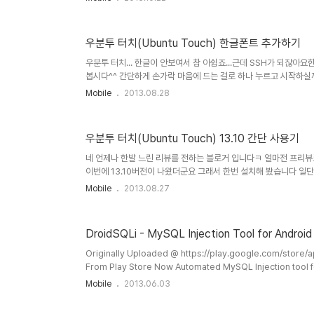
설치를 했지만 우분투 터치는 여러 가지 채널이 있습니다. 다른 거 2개
과 cdimage-touch가 중요한듯한데 cdimage는 제가 이때
이미지가 아니구요. 비권장빌드 입니다 그리고 OTA 업그레이드가 안
우분투 터치(Ubuntu Touch) 한글폰트 추가하기
우분투 터치... 한글이 안보여서 참 아쉽죠...근데 SSH가 되잖아
봅시다^^ 간단하게 손가락 마음에 드는 걸로 하나 누르고 시작하실까요? 
미널을 연 다음 sudo su를 입력합니다 그러면 sudo passwo
Mobile
2013.08.28
니다 루트 권한을 획득 한 후 제일 먼저 해줘야 하는 일이 있습니다
니다 같은 비밀번호를 2번 입력합니다 그리고 phablet 계정 패스
다 //20131105 추가사항예전에 쓴거라 ubuntu-system채널에 
우분투 터치(Ubuntu Touch) 13.10 간단 사용기
네 언제나 한발 느린 리뷰를 전하는 블로거 입니다ㅋ 얼마전 프리뷰로
이번에 13.10버전이 나왔더군요 그래서 한번 설치해 봤습니다 일단
CWM 리커버리를 이용했는데요정석대로의 설치는 https://wiki.ubu
Mobile
2013.08.27
번과 거의 동일합니다http://cdimage.ubuntu.com/ubuntu-tou
폰 코드명이 적힌 ZIP 파일과 코드명이 아무것도 적히지 않은 ZI
하면 됩니다 //20131019 내용 추가10월 17일 개..
DroidSQLi - MySQL Injection Tool for Android
Originally Uploaded @ https://play.google.com/store/
From Play Store Now Automated MySQL Injection tool fo
Error Based Injection- Nomal Injection- Time Based Inj
Mobile
2013.06.03
http://edgard.net/