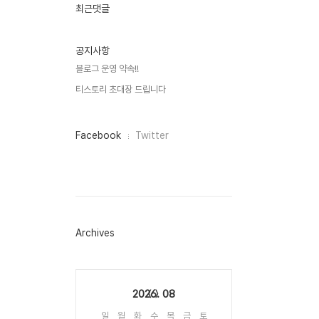
인
최근댓글
기
글
공지사항
블로그 운영 약속!!
티스토리 초대장 드립니다
페
Facebook
Twitter
이
스
북
트
위
터
플
러
Archives
그
인
Calendar
2026. 08
일
월
화
수
목
금
토