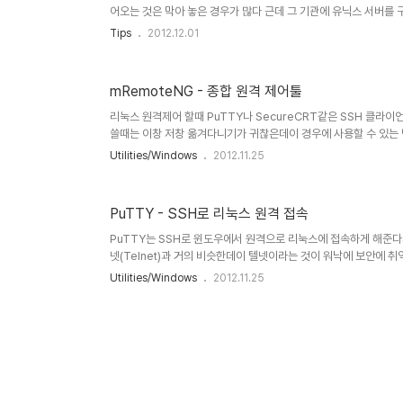
어오는 것은 막아 놓은 경우가 많다 근데 그 기관에 유닉스 서버를 
경우가 있다 (여기서는 22번 포트로 예를 든 것이지만 그냥 포트 
Tips
2012.12.01
이 방법은 회사에서 내부로 들어오는 포트중 ssh포트만을 열어 놓
부의 컴퓨터를 제어할 때 사용할 수 있는 방법이다 (회사에 업무 
먼저 ※SSH란 Secure Shell 의 약자로 통신 프로토콜의 하나인 텔넷
mRemoteNG - 종합 원격 제어툴
리눅스 원격제어 할때 PuTTY나 SecureCRT같은 SSH 클
쓸때는 이창 저창 옮겨다니기가 귀찮은데이 경우에 사용할 수 있는 탭
mRemoteNG 인데원래 무료였던 mRemote가 유료화되고 Ro
Utilities/Windows
2012.11.25
(Remote Desktop/Terminal Server)VNC (Virtual Networ
Computing Architecture)SSH (Secure Shell)Telnet (
(Hypertext Transfer Protocol)r..
PuTTY - SSH로 리눅스 원격 접속
PuTTY는 SSH로 윈도우에서 원격으로 리눅스에 접속하게 해준다SS
넷(Telnet)과 거의 비슷한데이 텔넷이라는 것이 워낙에 보안에 취약
간에 텍스트기반 통신이 가능하므로원격에서 리눅스 터미널을 만지작
Utilities/Windows
2012.11.25
면을 보려면 VNC같은 프로그램을 써야한다) PuTTY 공식 다운로드
http://www.chiark.greenend.org.uk/~sgtatham/putty
함 안되어 있기 때문에 따로 받아야 한다 or공식홈페이지에서 다운PuT