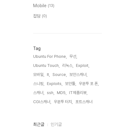
Mobile
(13)
잡담
(0)
Tag
Ubuntu For Phone,
무선,
Ubuntu Touch,
리눅스,
Exploit,
모바일,
It,
Source,
보안스캐너,
스니핑,
Exploits,
보안툴,
우분투 포 폰,
스캐너,
ssh,
MD5,
IT제품리뷰,
CGI스캐너,
우분투 터치,
포트스캐너,
최
최근글
인기글
근
글
과