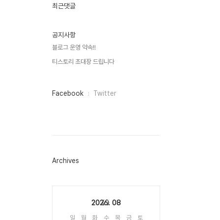
인
최근댓글
기
글
공지사항
블로그 운영 약속!!
티스토리 초대장 드립니다
페
Facebook
Twitter
이
스
북
트
위
터
플
러
Archives
그
인
Calendar
2026. 08
일
월
화
수
목
금
토