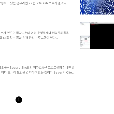
구동하고 있는 경우라면 22번 포트 ssh 포트가 열려있는
열려 있는게 뭔지 안다면 SSH 서버 포트를 변경하면된다)
았고 그리고 내부에 본인의 컴퓨터가 있을 시 외부에서 내
처리할게 남았다거나 혹은 회사에 파일을 집으로 옮기거나)
(Telnet)과 거의 비..
라이언트가 있으면 좋다그런데 여러 운영체제나 원격관리툴을
 UI를 갖는 종합 원격 관리 프로그램이 있다
yal TS로 바뀌면서오픈소스로 나온것이다 RDP
k Computing)ICA (Citrix Independent
TELecommunication NETwork)HTTP/HTTPS
H는 Secure Shell 의 약자로통신 프로토콜의 하나인 텔
하다 보니이 보안을 강화하여 만든 것이다 Sever와 Client
거릴 수 있다(텍스트기반 통신이므로 쉘 만 볼 수 있다 화
 사이트 :
/download.html PuTTY 0.62 Zip 버전은 PuTTYTel이 포
TY In..
1